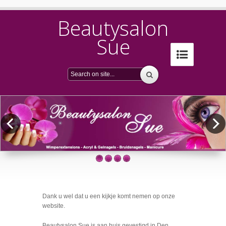
Beautysalon
Sue
Dank u wel dat u een kijkje komt nemen op onze
website.
Beautysalon Sue is aan huis gevestigd in Den