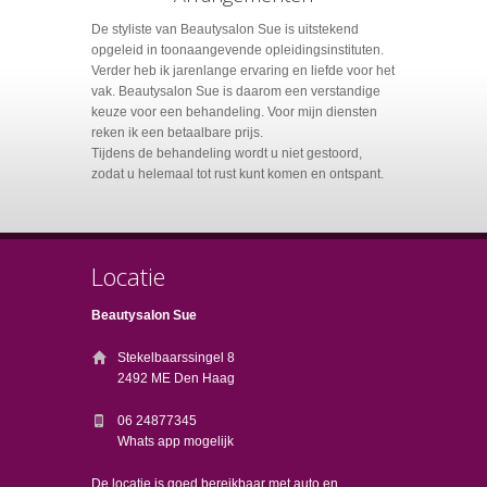
De styliste van Beautysalon Sue is uitstekend
opgeleid in toonaangevende opleidingsinstituten.
Verder heb ik jarenlange ervaring en liefde voor het
vak. Beautysalon Sue is daarom een verstandige
keuze voor een behandeling. Voor mijn diensten
reken ik een betaalbare prijs.
Tijdens de behandeling wordt u niet gestoord,
zodat u helemaal tot rust kunt komen en ontspant.
Locatie
Beautysalon Sue
Stekelbaarssingel 8
2492 ME Den Haag
06 24877345
Whats app mogelijk
De locatie is goed bereikbaar met auto en