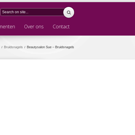
menten
Over ons
Contact
Bruidsnagels
Beautysalon Sue – Bruidsnagels
/
/