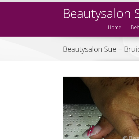
Beautysalon 
Home
Beh
Beautysalon Sue – Brui