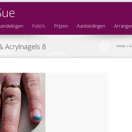
Sue
andelingen
Foto’s
Prijzen
Aanbiedingen
Arrange
& Acrylnagels 8
Home
Ge
/