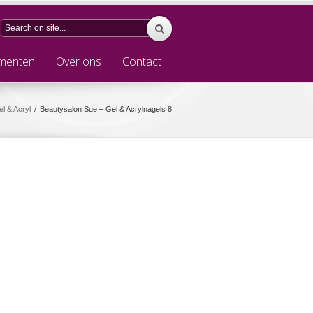
menten
Over ons
Contact
l & Acryl
Beautysalon Sue – Gel & Acrylnagels 8
/