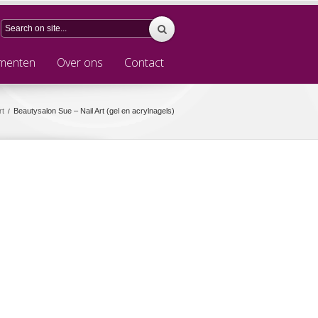
menten
Over ons
Contact
rt
Beautysalon Sue – Nail Art (gel en acrylnagels)
/