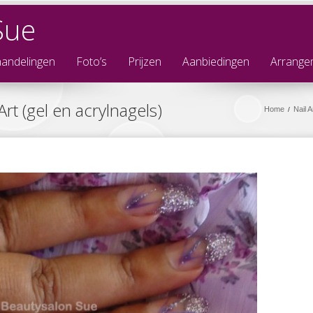
Sue
andelingen
Foto’s
Prijzen
Aanbiedingen
Arrange
rt (gel en acrylnagels)
Home
Nail A
/